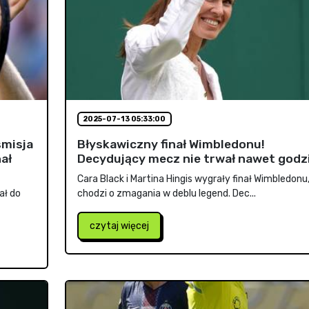
2025-07-13 05:33:00
smisja
Błyskawiczny finał Wimbledonu!
nał
Decydujący mecz nie trwał nawet godz
Cara Black i Martina Hingis wygrały finał Wimbledonu, 
ał do
chodzi o zmagania w deblu legend. Dec...
czytaj więcej