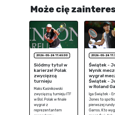
Może cię zaintere
2026-05-24 11:45:00
2026-05-24 11:
Siódmy tytuł w
Świątek - J
karierze! Polak
Wynik mecz
zwycięzcą
wygrał mec
turnieju
Świątek - J
w Roland G
Maks Kaśnikowski
zwycięzcą turnieju ITF
Iga Świątek - 
w Bol. Polak w finale
Jones to spotk
wygrał z
pierwszej rundy
reprezentantem
Garros. Kto wyg