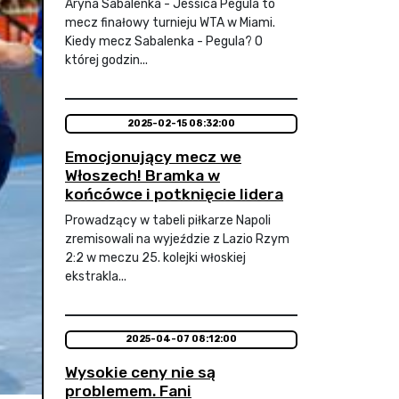
Aryna Sabalenka - Jessica Pegula to
mecz finałowy turnieju WTA w Miami.
Kiedy mecz Sabalenka - Pegula? O
której godzin...
2025-02-15 08:32:00
Emocjonujący mecz we
Włoszech! Bramka w
końcówce i potknięcie lidera
Prowadzący w tabeli piłkarze Napoli
zremisowali na wyjeździe z Lazio Rzym
2:2 w meczu 25. kolejki włoskiej
ekstrakla...
2025-04-07 08:12:00
Wysokie ceny nie są
problemem. Fani