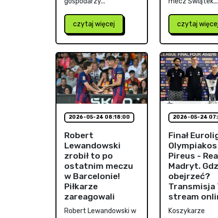
gospodarzy...
mecz Świątek...
czytaj więcej
czytaj więce
2026-05-24 08:18:00
2026-05-24 07:
Robert
Finał Eurolig
Lewandowski
Olympiakos
zrobił to po
Pireus - Rea
ostatnim meczu
Madryt. Gdz
w Barcelonie!
obejrzeć?
Piłkarze
Transmisja 
zareagowali
stream onli
Robert Lewandowski w
Koszykarze