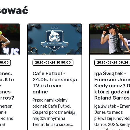
sować
30:00
2026-05-24 10:50:00
2026-05-24 09:24
ones.
Cafe Futbol -
Iga Świątek -
u. Kto
24.05. Transmisja
Emerson Jone
z
TV i stream
Kiedy mecz? 
ones
online
której godzini
arros?
Roland Garro
Przed nami kolejny
Emerson
odcinek Cafe Futbol.
Iga Świątek - Eme
anie
Eksperci porozmawiają
Jones to mecz
 Roland
między innymi na
pierwszej rundy Ro
rał
temat finiszu sezon...
Garros 2026. Kiedy