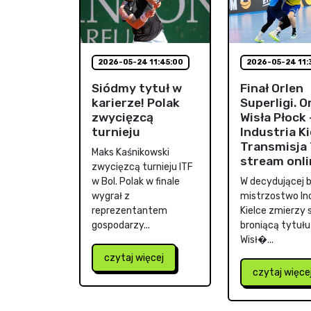
2026-05-24 11:45:00
2026-05-24 11:
Siódmy tytuł w
Finał Orlen
karierze! Polak
Superligi. O
zwycięzcą
Wisła Płock 
turnieju
Industria Ki
Transmisja 
Maks Kaśnikowski
stream onli
zwycięzcą turnieju ITF
w Bol. Polak w finale
W decydującej ba
wygrał z
mistrzostwo In
reprezentantem
Kielce zmierzy s
gospodarzy...
broniącą tytułu
Wisł�...
czytaj więcej
czytaj więce