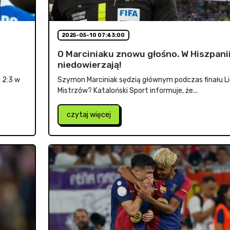
2025-05-10 07:43:00
O Marciniaku znowu głośno. W Hiszpani
niedowierzają!
i 2:3 w
Szymon Marciniak sędzią głównym podczas finału Li
Mistrzów? Kataloński Sport informuje, że...
czytaj więcej