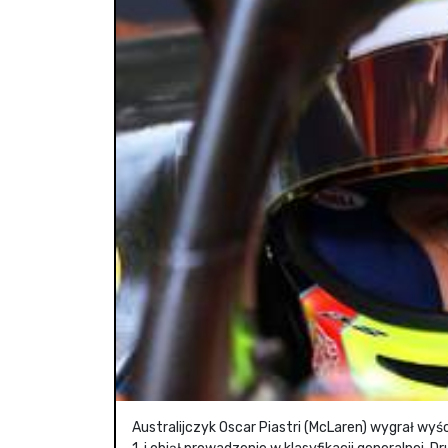
Australijczyk Oscar Piastri (McLaren) wygrał wyś