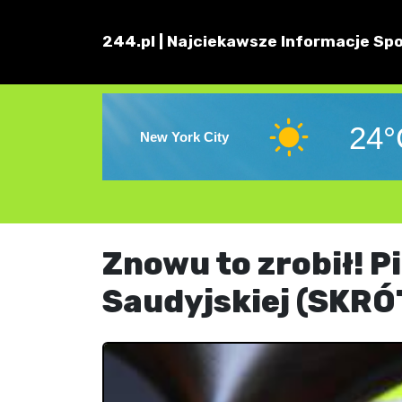
244.pl | Najciekawsze Informacje Spo
24°
New York City
Znowu to zrobił! P
Saudyjskiej (SKR