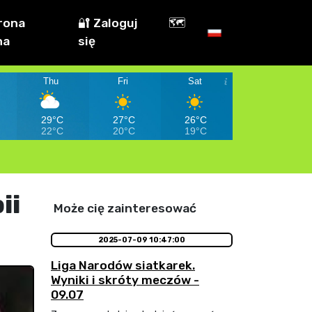
rona
🔐 Zaloguj
🗺️
na
się
Thu
Fri
Sat
29°C
27°C
26°C
22°C
20°C
19°C
ii
Może cię zainteresować
2025-07-09 10:47:00
Liga Narodów siatkarek.
Wyniki i skróty meczów -
09.07