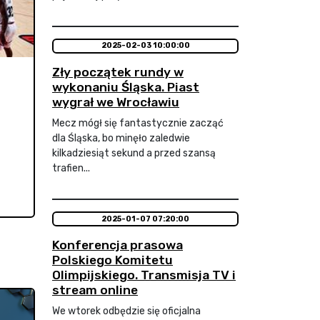
2025-02-03 10:00:00
Zły początek rundy w
wykonaniu Śląska. Piast
wygrał we Wrocławiu
Mecz mógł się fantastycznie zacząć
dla Śląska, bo minęło zaledwie
kilkadziesiąt sekund a przed szansą
trafien...
2025-01-07 07:20:00
Konferencja prasowa
Polskiego Komitetu
Olimpijskiego. Transmisja TV i
stream online
We wtorek odbędzie się oficjalna