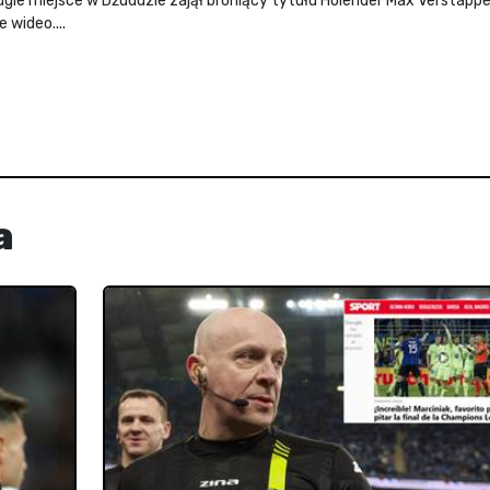
 Drugie miejsce w Dżuddzie zajął broniący tytułu Holender Max Verstapp
 wideo....
a