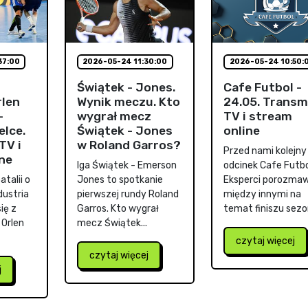
37:00
2026-05-24 11:30:00
2026-05-24 10:50:
Świątek - Jones.
Cafe Futbol -
rlen
Wynik meczu. Kto
24.05. Transm
-
wygrał mecz
TV i stream
elce.
Świątek - Jones
online
TV i
w Roland Garros?
Przed nami kolejny
ne
Iga Świątek - Emerson
odcinek Cafe Futbo
talii o
Jones to spotkanie
Eksperci porozmaw
dustria
pierwszej rundy Roland
między innymi na
ię z
Garros. Kto wygrał
temat finiszu sezon
 Orlen
mecz Świątek...
czytaj więcej
czytaj więcej
j