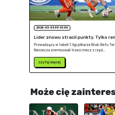
2025-03-03 09:10:00
Lider znowu stracił punkty. Tylko re
Prowadzący w tabeli 1. ligi piłkarze Bruk-Betu Ter
Nieciecza zremisowali trzeci mecz z rzęd...
czytaj więcej
Może cię zaintere