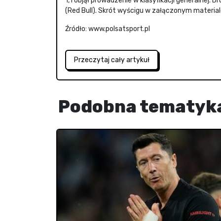
1, i objął prowadzenie w klasyfikacji generalnej.
(Red Bull). Skrót wyścigu w załączonym materiale
Źródło: www.polsatsport.pl
Przeczytaj cały artykuł
Podobna tematyk