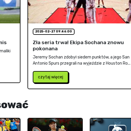
2025-02-27 09:46:00
mis
Zła seria trwa! Ekipa Sochana znowu
pokonana
maliki
Jeremy Sochan zdobył siedem punktów, a jego San
Antonio Spurs przegrali na wyjeździe z Houston Ro...
czytaj więcej
sować