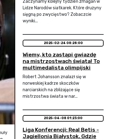
Zaczynamy kolejny tydzień zmagań w
Lidze Narodów siatkarek. Które drużyny
sięgną po zwycięstwo? Zobaczcie
wyniki...
2025-02-24 08:28:00
Wiemy, kto zastąpi gwiazdę
na mistrzostwach świata! To
multimedalista olimpijski
Robert Johansson znalazł się w
norweskiej kadrze skoczków
narciarskich na zbliżające się
mistrzostwa świata w nar...
2025-04-08 01:23:00
Liga Konferencji: Real Betis -
muły
Jagiellonia Białystok. Gdzie