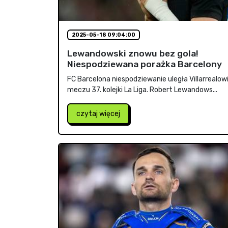
2025-05-18 09:04:00
Lewandowski znowu bez gola!
Niespodziewana porażka Barcelony
FC Barcelona niespodziewanie uległa Villarrealow
meczu 37. kolejki La Liga. Robert Lewandows...
czytaj więcej