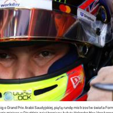
cig o Grand Prix Arabii Saudyjskiej, piątą rundę mistrzostw świata For