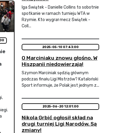
Iga Świątek - Danielle Collins to sobotnie
spotkanie w ramach turnieju WTA w
Rzymie. Kto wygrał mecz Świątek -
Coll...
:00
2025-05-10 07:43:00
nie
O Marciniaku znowu głośno. W
a
Hiszpanii niedowierzają!
Szymon Marciniak sędzią głównym
podczas finału Ligi Mistrzów? Kataloński
Sport informuje, że Polak jest jednym z...
i,
2025-06-20 12:01:00
iegi.
a
Nikola Grbić ogłosił skład na
drugi turniej Ligi Narodów. Są
zmiany!