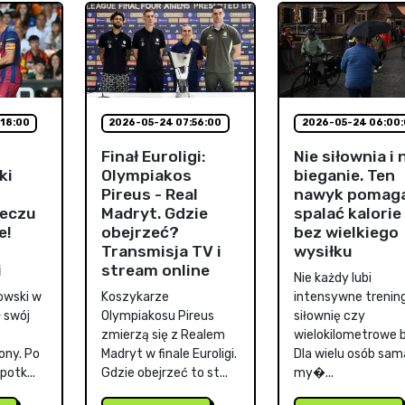
18:00
2026-05-24 07:56:00
2026-05-24 06:00
Finał Euroligi:
Nie siłownia i 
ki
Olympiakos
bieganie. Ten
Pireus - Real
nawyk pomag
eczu
Madryt. Gdzie
spalać kalorie
e!
obejrzeć?
bez wielkiego
Transmisja TV i
wysiłku
i
stream online
Nie każdy lubi
owski w
Koszykarze
intensywne trening
 swój
Olympiakosu Pireus
siłownię czy
zmierzą się z Realem
wielokilometrowe b
ony. Po
Madryt w finale Euroligi.
Dla wielu osób sam
otk...
Gdzie obejrzeć to st...
my�...