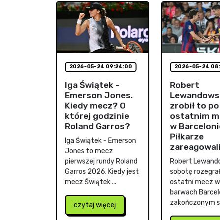
2026-05-24 09:24:00
2026-05-24 08:
Iga Świątek -
Robert
Emerson Jones.
Lewandows
Kiedy mecz? O
zrobił to po
której godzinie
ostatnim m
Roland Garros?
w Barceloni
Piłkarze
Iga Świątek - Emerson
zareagowal
Jones to mecz
pierwszej rundy Roland
Robert Lewand
Garros 2026. Kiedy jest
sobotę rozegrał
mecz Świątek ...
ostatni mecz w
barwach Barcel
zakończonym sp
czytaj więcej