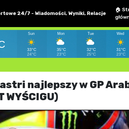
🏠 St
rtowe 24/7 - Wiadomości, Wyniki, Relacje
głów
Sun
Mon
Tue
Wed
C
33°C
35°C
32°C
31°C
24°C
23°C
25°C
23°C
iastri najlepszy w GP Arab
ÓT WYŚCIGU)