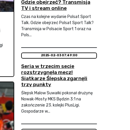
Gdzie obejrzeć? Transmisja
TV i stream online
Czas na kolejne wydanie Polsat Sport
Talk. Gdzie obejrzeć Polsat Sport Talk?
Transmisja w Polsacie Sport 1 oraz na
i
Pols...
gi
2025-02-03 07:49:00
Seria w trzecim secie
rozstrzygnęła mecz!
Siatkarze Ślepska zgarnęli
trzy punkty
Ślepsk Malow Suwałki pokonał drużynę
Nowak-Mosty MKS Będzin 3:1 na
zakończenie 23. kolejki PlusLigi.
Gospodarze w...