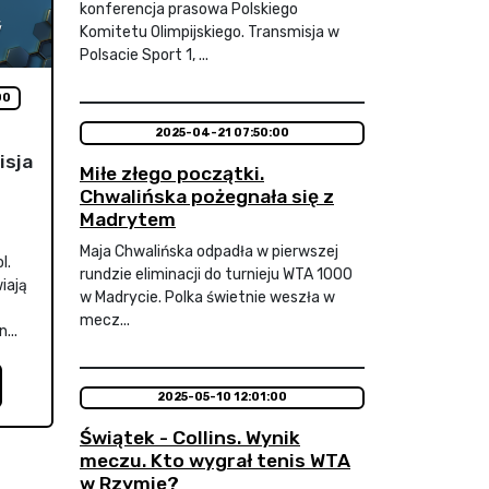
konferencja prasowa Polskiego
Komitetu Olimpijskiego. Transmisja w
Polsacie Sport 1, ...
00
2025-04-21 07:50:00
isja
Miłe złego początki.
Chwalińska pożegnała się z
Madrytem
Maja Chwalińska odpadła w pierwszej
l.
rundzie eliminacji do turnieju WTA 1000
iają
w Madrycie. Polka świetnie weszła w
mecz...
...
2025-05-10 12:01:00
Świątek - Collins. Wynik
meczu. Kto wygrał tenis WTA
w Rzymie?