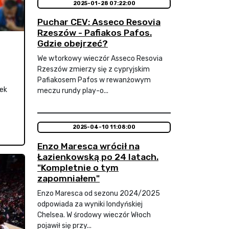
2025-01-28 07:22:00
Puchar CEV: Asseco Resovia
Rzeszów - Pafiakos Pafos.
Gdzie obejrzeć?
We wtorkowy wieczór Asseco Resovia
Rzeszów zmierzy się z cypryjskim
Pafiakosem Pafos w rewanżowym
wek
meczu rundy play-o...
2025-04-10 11:08:00
Enzo Maresca wrócił na
Łazienkowską po 24 latach.
"Kompletnie o tym
zapomniałem"
Enzo Maresca od sezonu 2024/2025
odpowiada za wyniki londyńskiej
Chelsea. W środowy wieczór Włoch
pojawił się przy...