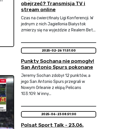
en
obejrzeć? Transmisja TV i
stream online
Czas na ćwierćfinały Ligi Konferencji. W
jednym z nich Jagiellonia Białystok
zmierzy się na wyjeździe z Realem Bet...
2025-02-26 11:51:00
Punkty Sochana nie pomogły!
San Antonio Spurs pokonane
Jeremy Sochan zdobył 12 punktów, a
jego San Antonio Spurs przegrali w
Nowym Orleanie z ekipą Pelicans
103:109. W inny...
2025-06-23 08:51:00
Polsat Sport Talk - 23.06.