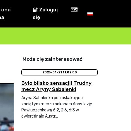
rona
🔐 Zaloguj
🗺️
na
się
Może cię zainteresować
2025-01-21 11:02:00
Było blisko sensacji! Trudny
mecz Aryny Sabalenki
Aryna Sabalenka po zaskakująco
zaciętym meczu pokonała Anastazję
Pawluczenkową 6:2, 2:6, 6:3 w
ćwierćfinale Austr...