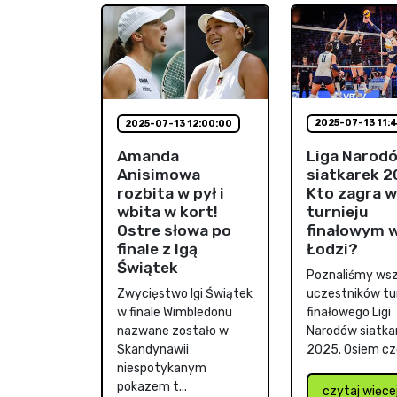
2025-07-13 11:
2025-07-13 12:00:00
Liga Narod
Amanda
siatkarek 2
Anisimowa
Kto zagra w
rozbita w pył i
turnieju
wbita w kort!
finałowym 
Ostre słowa po
Łodzi?
finale z Igą
Świątek
Poznaliśmy wsz
uczestników tur
Zwycięstwo Igi Świątek
finałowego Ligi
w finale Wimbledonu
Narodów siatka
nazwane zostało w
2025. Osiem czo
Skandynawii
niespotykanym
pokazem t...
czytaj więce