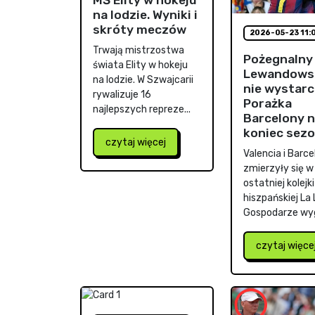
na lodzie. Wyniki i
skróty meczów
2026-05-23 11:
Trwają mistrzostwa
Pożegnalny 
świata Elity w hokeju
Lewandows
na lodzie. W Szwajcarii
nie wystarc
rywalizuje 16
Porażka
najlepszych repreze...
Barcelony 
koniec sez
czytaj więcej
Valencia i Barc
zmierzyły się 
ostatniej kolejki
hiszpańskiej La 
Gospodarze wyg
czytaj więce