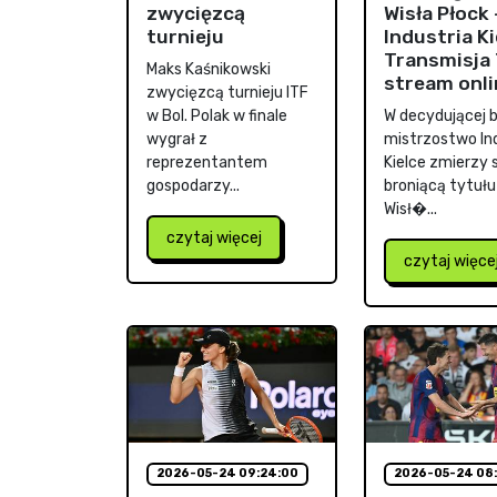
zwycięzcą
Wisła Płock 
turnieju
Industria Ki
Transmisja 
Maks Kaśnikowski
stream onli
zwycięzcą turnieju ITF
w Bol. Polak w finale
W decydującej ba
wygrał z
mistrzostwo In
reprezentantem
Kielce zmierzy s
gospodarzy...
broniącą tytułu
Wisł�...
czytaj więcej
czytaj więce
2026-05-24 09:24:00
2026-05-24 08: