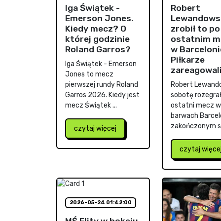
Iga Świątek -
Robert
Emerson Jones.
Lewandows
Kiedy mecz? O
zrobił to po
której godzinie
ostatnim m
Roland Garros?
w Barceloni
Piłkarze
Iga Świątek - Emerson
zareagowal
Jones to mecz
pierwszej rundy Roland
Robert Lewand
Garros 2026. Kiedy jest
sobotę rozegrał
mecz Świątek ...
ostatni mecz w
barwach Barcel
zakończonym sp
czytaj więcej
czytaj więce
2026-05-24 01:42:00
MŚ Elity w hokeju