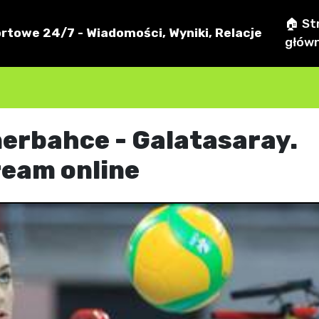
🏠 St
rtowe 24/7 - Wiadomości, Wyniki, Relacje
głów
nerbahce - Galatasaray.
ream online