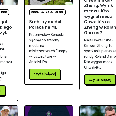
Zheng. Wynik
meczu. Kto
01:00
2026-05-23 07:20:00
wygrał mecz
gol
Srebrny medal
Chwalińska -
kiego
Polaka na ME
Zheng w Rola
zył.
Garros?
Przemysław Konecki
sięgnął po srebrny
Maja Chwalińska -
na
medal na
Qinwen Zheng to
onu
mistrzostwach Europy
spotkanie pierwsze
elona
w łucznictwie w
rundy Roland Garro
w meczu
Antalyi. Po...
Kto wygrał mecz
Chwali�...
Liga.
czytaj więcej
...
czytaj więcej
j