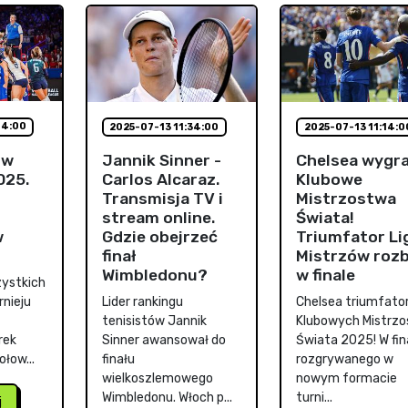
44:00
2025-07-13 11:34:00
2025-07-13 11:14:0
ów
Jannik Sinner -
Chelsea wygra
025.
Carlos Alcaraz.
Klubowe
Transmisja TV i
Mistrzostwa
stream online.
Świata!
w
Gdzie obejrzeć
Triumfator Li
finał
Mistrzów rozb
Wimbledonu?
w finale
ystkich
nieju
Lider rankingu
Chelsea triumfat
tenisistów Jannik
Klubowych Mistrz
rek
Sinner awansował do
Świata 2025! W fin
łow...
finału
rozgrywanego w
wielkoszlemowego
nowym formacie
Wimbledonu. Włoch p...
turni...
j