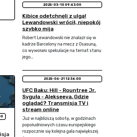
2025-03-10 09:43:00
Kibice odetchnęli z ulgą!
Lewandowski wrócił, niepokój
szybko mija
Robert Lewandowski nie znalazł się w
kadrze Barcelony na mecz z Osasuną,
co wywołało spekulacje na temat stanu
jego...
2025-06-21 12:34:00
UFC Baku: Hill - Rountree Jr.
Syguła - Alekseeva. Gdzie
oglądać? Transmisja TV i
stream online
00
Już w najbliższą sobotę, w godzinach
popołudniowych czasu europejskiego
rozpocznie się kolejna gala największej
isja