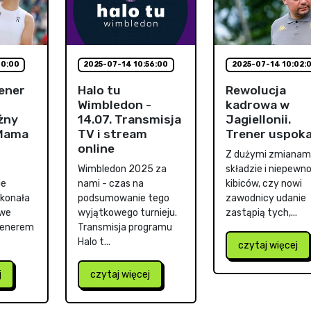
10:00
2025-07-14 10:56:00
2025-07-14 10:02:
ener
Halo tu
Rewolucja
Wimbledon -
kadrowa w
żny
14.07. Transmisja
Jagiellonii.
"Mama
TV i stream
Trener uspoka
online
Z dużymi zmianam
Wimbledon 2025 za
składzie i niepewn
ie
nami - czas na
kibiców, czy nowi
ykonała
podsumowanie tego
zawodnicy udanie
 we
wyjątkowego turnieju.
zastąpią tych,...
renerem
Transmisja programu
Halo t...
czytaj więcej
j
czytaj więcej