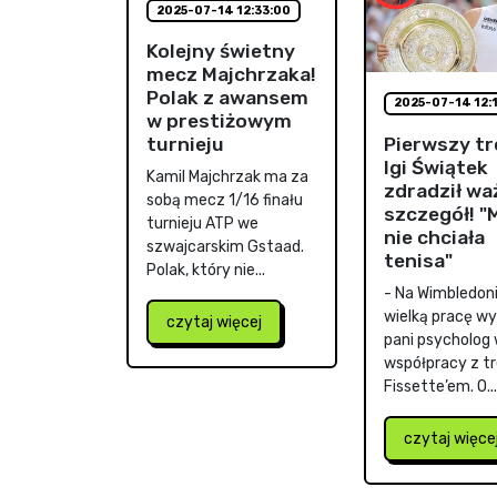
2025-07-14 12:33:00
Kolejny świetny
mecz Majchrzaka!
Polak z awansem
2025-07-14 12:
w prestiżowym
Pierwszy tr
turnieju
Igi Świątek
Kamil Majchrzak ma za
zdradził wa
sobą mecz 1/16 finału
szczegół! 
turnieju ATP we
nie chciała
szwajcarskim Gstaad.
tenisa"
Polak, który nie...
- Na Wimbledon
wielką pracę w
czytaj więcej
pani psycholog
współpracy z t
Fissette’em. O...
czytaj więce