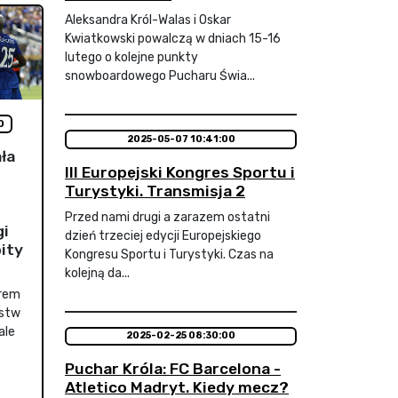
Aleksandra Król-Walas i Oskar
Kwiatkowski powalczą w dniach 15-16
lutego o kolejne punkty
snowboardowego Pucharu Świa...
0
2025-05-07 10:41:00
ła
III Europejski Kongres Sportu i
Turystyki. Transmisja 2
Przed nami drugi a zarazem ostatni
gi
dzień trzeciej edycji Europejskiego
ity
Kongresu Sportu i Turystyki. Czas na
kolejną da...
orem
ostw
ale
2025-02-25 08:30:00
Puchar Króla: FC Barcelona -
Atletico Madryt. Kiedy mecz?