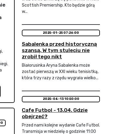
nie
Scottish Premiership. Kto będzie górą
w...
a
2025-01-25 07:26:00
Sabalenka przed historyczną
szansą. W tym stuleciu nie
i,
zrobił tego nikt
iegi.
Białorusinka Aryna Sabalenka może
a
zostać pierwszą w XXI wieku tenisistką,
która trzy razy z rzędu wygrała wielko...
2025-04-13 10:50:00
Cafe Futbol - 13.04. Gdzie
obejrzeć?
00
Przed nami kolejne wydanie Cafe Futbol.
Transmisja w niedzielę o godzinie 11:00