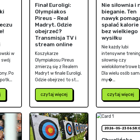
Finał Euroligi:
Nie siłownia i 
ki
Olympiakos
bieganie. Ten
Pireus - Real
nawyk pomag
eczu
Madryt. Gdzie
spalać kalorie
e!
obejrzeć?
bez wielkiego
Transmisja TV i
wysiłku
i
stream online
Nie każdy lubi
owski w
Koszykarze
intensywne trening
 swój
Olympiakosu Pireus
siłownię czy
zmierzą się z Realem
wielokilometrowe b
ony. Po
Madryt w finale Euroligi.
Dla wielu osób sam
otk...
Gdzie obejrzeć to st...
my�...
j
czytaj więcej
czytaj więcej
2026-05-23 06:58:
Chwalińska -