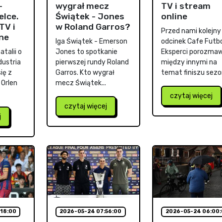
-
wygrał mecz
TV i stream
elce.
Świątek - Jones
online
TV i
w Roland Garros?
Przed nami kolejny
ne
Iga Świątek - Emerson
odcinek Cafe Futbo
talii o
Jones to spotkanie
Eksperci porozmaw
dustria
pierwszej rundy Roland
między innymi na
ię z
Garros. Kto wygrał
temat finiszu sezon
 Orlen
mecz Świątek...
czytaj więcej
czytaj więcej
j
18:00
2026-05-24 07:56:00
2026-05-24 06:00