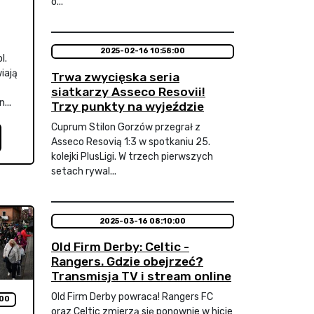
o...
2025-02-16 10:58:00
l.
iają
Trwa zwycięska seria
siatkarzy Asseco Resovii!
...
Trzy punkty na wyjeździe
Cuprum Stilon Gorzów przegrał z
Asseco Resovią 1:3 w spotkaniu 25.
kolejki PlusLigi. W trzech pierwszych
setach rywal...
2025-03-16 08:10:00
Old Firm Derby: Celtic -
Rangers. Gdzie obejrzeć?
Transmisja TV i stream online
Old Firm Derby powraca! Rangers FC
:00
oraz Celtic zmierzą się ponownie w hicie