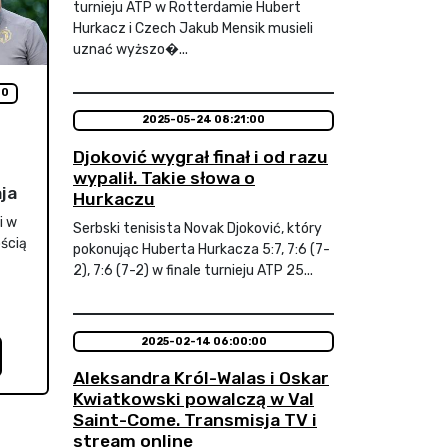
turnieju ATP w Rotterdamie Hubert
Hurkacz i Czech Jakub Mensik musieli
uznać wyższo�...
00
2025-05-24 08:21:00
Djoković wygrał finał i od razu
wypalił. Takie słowa o
ja
Hurkaczu
i w
Serbski tenisista Novak Djoković, który
ością
pokonując Huberta Hurkacza 5:7, 7:6 (7-
2), 7:6 (7-2) w finale turnieju ATP 25...
2025-02-14 06:00:00
Aleksandra Król-Walas i Oskar
Kwiatkowski powalczą w Val
Saint-Come. Transmisja TV i
stream online