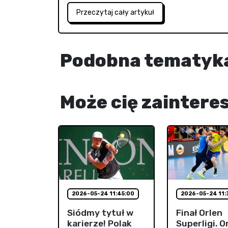
Przeczytaj cały artykuł
Podobna tematyk
Może cię zaintere
2026-05-24 11:45:00
2026-05-24 11:
Siódmy tytuł w
Finał Orlen
karierze! Polak
Superligi. O