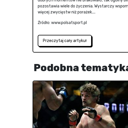
dobrych momentów nie brakowało, tak ogólny bila
pozostawia wiele do życzenia. Wystarczy wspomn
więcej zwycięstw niż porażek....
Źródło: www.polsatsport.pl
Przeczytaj cały artykuł
Podobna tematyk