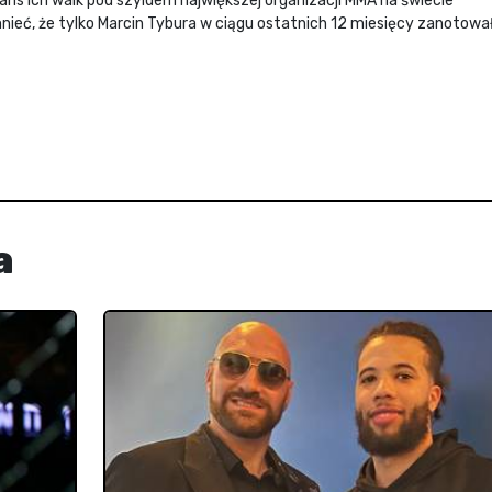
ns ich walk pod szyldem największej organizacji MMA na świecie
ieć, że tylko Marcin Tybura w ciągu ostatnich 12 miesięcy zanotowa
a