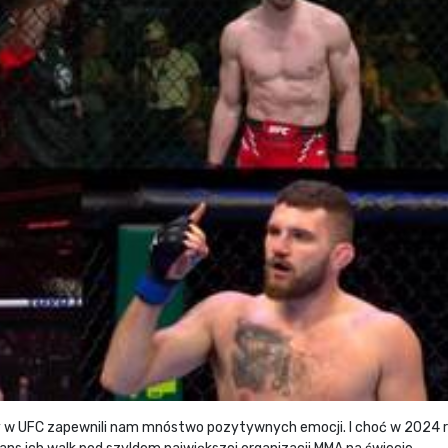
cy w UFC zapewnili nam mnóstwo pozytywnych emocji. I choć w 2024 