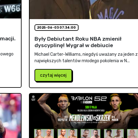
2025-06-03 07:34:00
macji.
Były Debiutant Roku NBA zmienił
dyscyplinę! Wygrał w debiucie
atowego
Michael Carter-Williams, niegdyś uważany za jeden z
największych talentów młodego pokolenia w N...
czytaj więcej