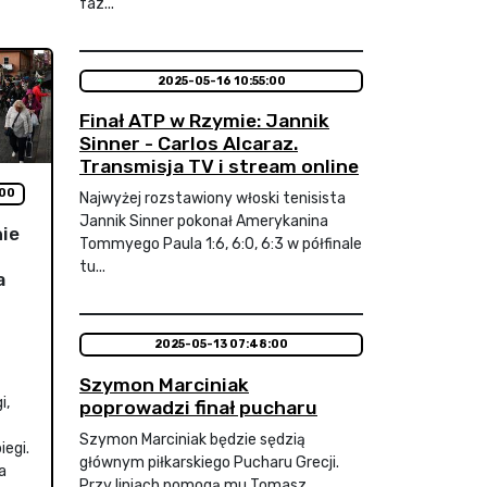
faz...
2025-05-16 10:55:00
Finał ATP w Rzymie: Jannik
Sinner - Carlos Alcaraz.
Transmisja TV i stream online
:00
Najwyżej rozstawiony włoski tenisista
Jannik Sinner pokonał Amerykanina
nie
Tommyego Paula 1:6, 6:0, 6:3 w półfinale
tu...
a
2025-05-13 07:48:00
Szymon Marciniak
i,
poprowadzi finał pucharu
Szymon Marciniak będzie sędzią
iegi.
głównym piłkarskiego Pucharu Grecji.
a
Przy liniach pomogą mu Tomasz