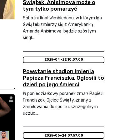
Świątek. Anisimova może o
tym tylko pomarzyć
Sobotni finał Wimbledonu, w którym Iga
Świątek zmierzy się z Amerykanką
Amandą Anisimovą, będzie szóstym
singl...
2025-04-22 10:07:00
Powstanie stadion imienia
Papieża Franciszka. Ogłosili to
dzień po jego śmierci
W poniedziałkowy poranek zmarł Papież
Franciszek. Ojciec Święty, znany z
zamiłowania do sportu, szczególnym
uczuc...
2025-06-24 07:57:00