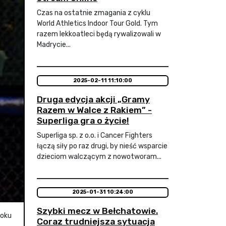
Czas na ostatnie zmagania z cyklu
World Athletics Indoor Tour Gold. Tym
razem lekkoatleci będą rywalizowali w
Madrycie...
2025-02-11 11:10:00
Druga edycja akcji „Gramy
Razem w Walce z Rakiem” -
Superliga gra o życie!
Superliga sp. z o.o. i Cancer Fighters
łączą siły po raz drugi, by nieść wsparcie
dzieciom walczącym z nowotworam...
2025-01-31 10:24:00
Szybki mecz w Bełchatowie.
roku
Coraz trudniejsza sytuacja