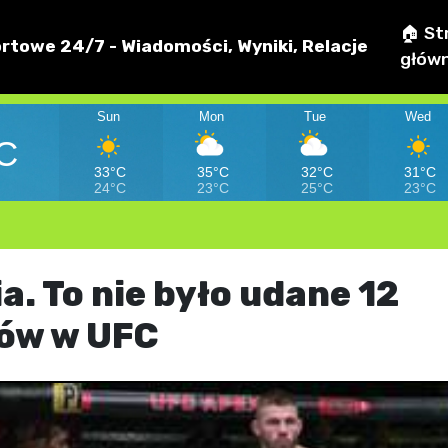
🏠 St
rtowe 24/7 - Wiadomości, Wyniki, Relacje
głów
Sun
Mon
Tue
Wed
C
33°C
35°C
32°C
31°C
24°C
23°C
25°C
23°C
. To nie było udane 12
ków w UFC