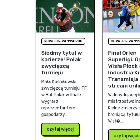
2026-05-24 11:45:00
2026-05-24 11:
Siódmy tytuł w
Finał Orlen
karierze! Polak
Superligi. O
zwycięzcą
Wisła Płock 
turnieju
Industria Ki
Transmisja 
Maks Kaśnikowski
stream onli
zwycięzcą turnieju ITF
w Bol. Polak w finale
W decydującej ba
wygrał z
mistrzostwo In
reprezentantem
Kielce zmierzy s
gospodarzy...
broniącą tytułu
Wisł�...
czytaj więcej
czytaj więce