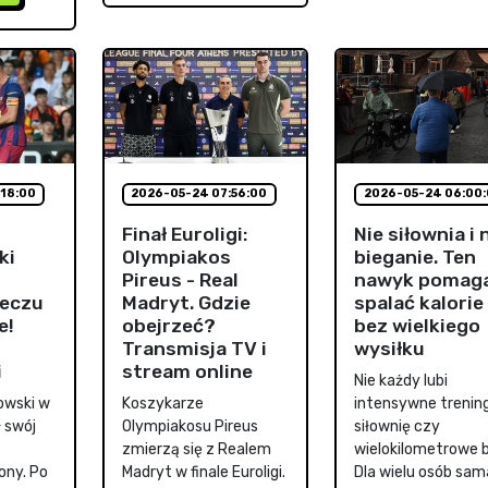
18:00
2026-05-24 07:56:00
2026-05-24 06:00
Finał Euroligi:
Nie siłownia i 
ki
Olympiakos
bieganie. Ten
Pireus - Real
nawyk pomag
eczu
Madryt. Gdzie
spalać kalorie
e!
obejrzeć?
bez wielkiego
Transmisja TV i
wysiłku
i
stream online
Nie każdy lubi
owski w
Koszykarze
intensywne trening
 swój
Olympiakosu Pireus
siłownię czy
zmierzą się z Realem
wielokilometrowe b
ony. Po
Madryt w finale Euroligi.
Dla wielu osób sam