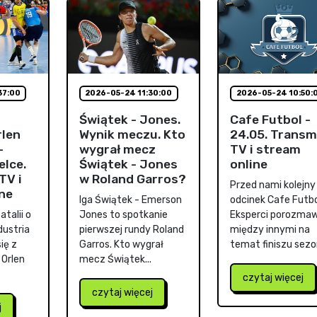
37:00
2026-05-24 11:30:00
2026-05-24 10:50:
Świątek - Jones.
Cafe Futbol -
rlen
Wynik meczu. Kto
24.05. Transm
-
wygrał mecz
TV i stream
elce.
Świątek - Jones
online
TV i
w Roland Garros?
Przed nami kolejny
ne
Iga Świątek - Emerson
odcinek Cafe Futbo
talii o
Jones to spotkanie
Eksperci porozmaw
dustria
pierwszej rundy Roland
między innymi na
ię z
Garros. Kto wygrał
temat finiszu sezon
 Orlen
mecz Świątek...
czytaj więcej
czytaj więcej
j