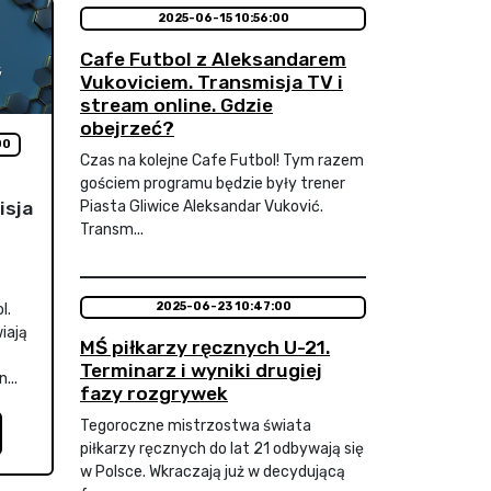
2025-06-15 10:56:00
Cafe Futbol z Aleksandarem
Vukoviciem. Transmisja TV i
stream online. Gdzie
obejrzeć?
00
Czas na kolejne Cafe Futbol! Tym razem
gościem programu będzie były trener
isja
Piasta Gliwice Aleksandar Vuković.
Transm...
2025-06-23 10:47:00
l.
iają
MŚ piłkarzy ręcznych U-21.
Terminarz i wyniki drugiej
...
fazy rozgrywek
Tegoroczne mistrzostwa świata
piłkarzy ręcznych do lat 21 odbywają się
w Polsce. Wkraczają już w decydującą