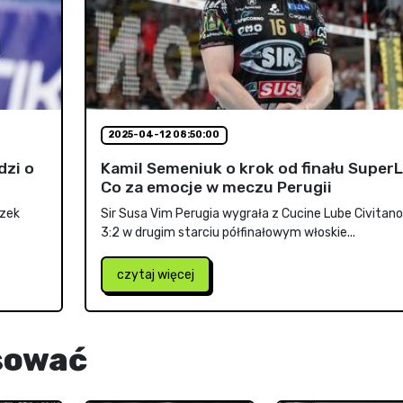
2025-04-12 08:50:00
dzi o
Kamil Semeniuk o krok od finału SuperL
Co za emocje w meczu Perugii
czek
Sir Susa Vim Perugia wygrała z Cucine Lube Civitan
3:2 w drugim starciu półfinałowym włoskie...
czytaj więcej
sować