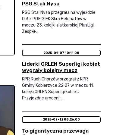
PSG Stali Nysa
ł
PSG Stal Nysa przegrała na wyjeździe
0:3 z PGE GiEK Skrą Bełchatów w
meczu 23. kolejki siatkarskiej PlusLigi.
Zesp�...
2025-01-07 10:11:00
Liderki ORLEN Superligi kobiet
wygrały kolejny mecz
KPR Ruch Chorzów przegrał z KPR
Gminy Kobierzyce 22:27 w meczu 11.
kolejki ORLEN Superligi kobiet.
Przyjezdne umocnił...
2025-07-12 08:26:00
To gigantyczna przewaga