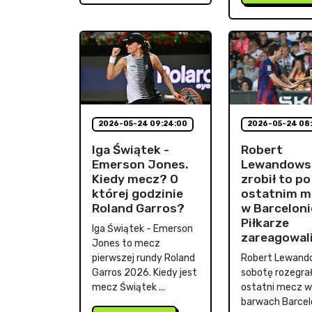
2026-05-24 09:24:00
2026-05-24 08:
Iga Świątek -
Robert
Emerson Jones.
Lewandows
Kiedy mecz? O
zrobił to po
której godzinie
ostatnim m
Roland Garros?
w Barceloni
Piłkarze
Iga Świątek - Emerson
zareagowal
Jones to mecz
pierwszej rundy Roland
Robert Lewand
Garros 2026. Kiedy jest
sobotę rozegrał
mecz Świątek ...
ostatni mecz w
barwach Barcel