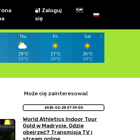
rona
🔐 Zaloguj
🗺️
na
się
Thu
Fri
Sat
29°C
27°C
26°C
22°C
20°C
19°C
Może cię zainteresować
2025-02-28 07:39:00
World Athletics Indoor Tour
Gold w Madrycie. Gdzie
obejrzeć? Transmisja TV i
stream online