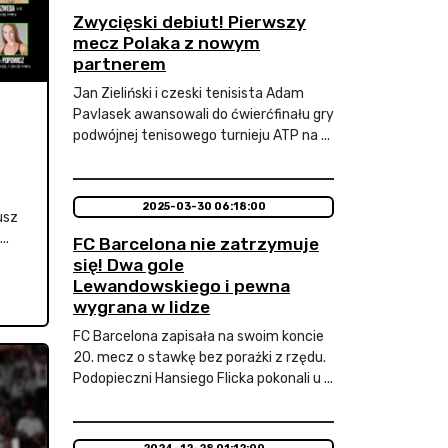
Zwycięski debiut! Pierwszy
mecz Polaka z nowym
partnerem
Jan Zieliński i czeski tenisista Adam
Pavlasek awansowali do ćwierćfinału gry
podwójnej tenisowego turnieju ATP na ...
2025-03-30 06:18:00
usz
..
FC Barcelona nie zatrzymuje
się! Dwa gole
Lewandowskiego i pewna
wygrana w lidze
FC Barcelona zapisała na swoim koncie
20. mecz o stawkę bez porażki z rzędu.
Podopieczni Hansiego Flicka pokonali u ...