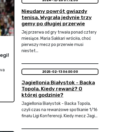
2024-12-28 01:12:00
Nieudany powrót gwiazdy
tenisa. Wygrała jedynie trzy
gemy po długiej przerwie
Jej przerwa od gry trwała ponad cztery
miesiące. Maria Sakkari wróciła, choć
pierwszy mecz po przerwie musi
niestet...
egi!
ova
2025-02-13 06:50:00
Jagiellonia Białystok - Backa
Topola. Kiedy rewanż? O
której godzinie?
Jagiellonia Białystok - Backa Topola,
czyli czas na rewanżowe spotkanie 1/16
finału Ligi Konferencji. Kiedy mecz Jagi...