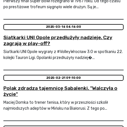
Pierwszy finał Super Bowl rozegrano w 1967 roku. Od tego czasu
po prestiżowe trofeum sięgnęło wiele drużyn. Są je...
2025-03-16 04:16:00
Siatkarki UNI Opole przedłużyły nadzieje. Czy
zagrają w play-off?
Siatkarki UNI Opole wygrały z #VolleyWrocław 3:0 w spotkaniu 22.
kolejki Tauron Ligi. Opolanki przedłużyły nadziej�...
2025-02-21 09:10:00
Polak zdradza tajemnicę Sabalenki. "Walczyła o
życie"
Maciej Domka to trener tenisa, który w przeszłości szkolił
najmłodszych adeptów w Mińsku na Białorusi. Z tego po...