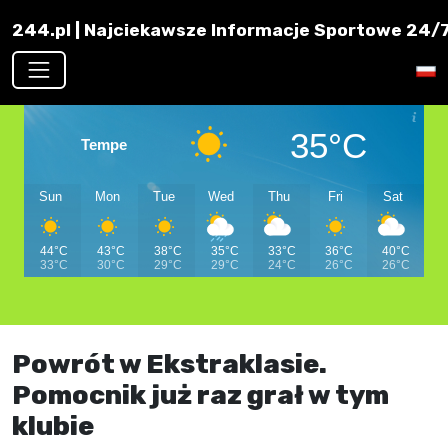
244.pl | Najciekawsze Informacje Sportowe 24/7 
35°C
Tempe
Sun
Mon
Tue
Wed
Thu
Fri
Sat
44°C
43°C
38°C
35°C
33°C
36°C
40°C
33°C
30°C
29°C
29°C
24°C
26°C
26°C
Powrót w Ekstraklasie.
Pomocnik już raz grał w tym
klubie