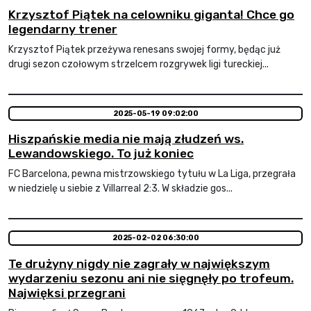
Krzysztof Piątek na celowniku giganta! Chce go
legendarny trener
Krzysztof Piątek przeżywa renesans swojej formy, będąc już
drugi sezon czołowym strzelcem rozgrywek ligi tureckiej...
2025-05-19 09:02:00
Hiszpańskie media nie mają złudzeń ws.
Lewandowskiego. To już koniec
FC Barcelona, pewna mistrzowskiego tytułu w La Liga, przegrała
w niedzielę u siebie z Villarreal 2:3. W składzie gos...
2025-02-02 06:30:00
Te drużyny nigdy nie zagrały w największym
wydarzeniu sezonu ani nie sięgnęły po trofeum.
Najwięksi przegrani