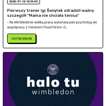
2025-07-14 12:10:00
Pierwszy trener Igi Świątek zdradził ważny
szczegół! "Mama nie chciała tenisa"
- Na Wimbledonie wielką pracę wykonała pani psycholog we
współpracy z trenerem Fissette’em. O...
czytaj więcej