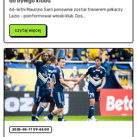
do byłego klubu
66-letni Maurizio Sarri ponownie został trenerem piłkarzy
Lazio - poinformował włoski klub. Doś...
czytaj więcej
2025-05-17 09:45:00