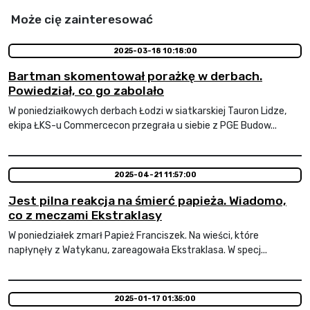
Może cię zainteresować
2025-03-18 10:18:00
Bartman skomentował porażkę w derbach.
Powiedział, co go zabolało
W poniedziałkowych derbach Łodzi w siatkarskiej Tauron Lidze,
ekipa ŁKS-u Commercecon przegrała u siebie z PGE Budow...
2025-04-21 11:57:00
Jest pilna reakcja na śmierć papieża. Wiadomo,
co z meczami Ekstraklasy
W poniedziałek zmarł Papież Franciszek. Na wieści, które
napłynęły z Watykanu, zareagowała Ekstraklasa. W specj...
2025-01-17 01:35:00