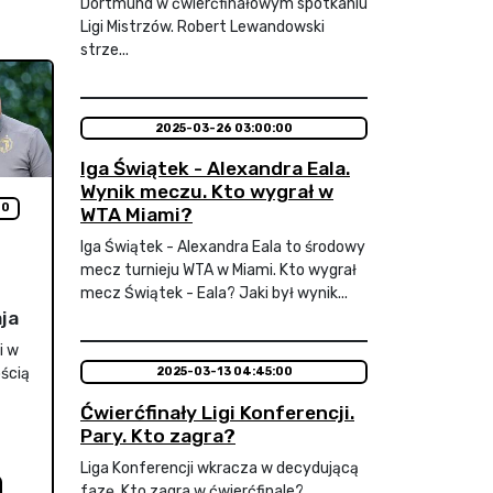
Dortmund w ćwierćfinałowym spotkaniu
Ligi Mistrzów. Robert Lewandowski
strze...
2025-03-26 03:00:00
Iga Świątek - Alexandra Eala.
Wynik meczu. Kto wygrał w
00
WTA Miami?
Iga Świątek - Alexandra Eala to środowy
mecz turnieju WTA w Miami. Kto wygrał
mecz Świątek - Eala? Jaki był wynik...
ja
i w
ością
2025-03-13 04:45:00
Ćwierćfinały Ligi Konferencji.
Pary. Kto zagra?
Liga Konferencji wkracza w decydującą
fazę. Kto zagra w ćwierćfinale?...