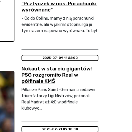
.
"Prztyczek w nos. Porachunki
wyrównane"
- Co do Collins, mamy z nią porachunki
ewidentne, ale w jakimś stopniu Iga je
tym razem na pewno wyrównała. To był
...
2025-07-09 11:52:00
Nokaut w starciu gigantów!
PSG rozgromiło Real w
półfinale KMŚ
Piłkarze Paris Saint-Germain, niedawni
triumfatorzy Ligi Mistrzów, pokonali
Real Madryt aż 4:0 w półfinale
klubowyc...
2025-02-21 09:10:00