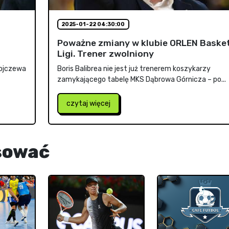
2025-01-22 04:30:00
Poważne zmiany w klubie ORLEN Baske
Ligi. Trener zwolniony
tojczewa
Boris Balibrea nie jest już trenerem koszykarzy
zamykającego tabelę MKS Dąbrowa Górnicza – po...
czytaj więcej
sować