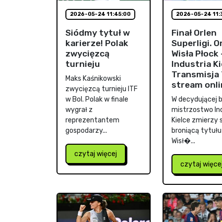
2026-05-24 11:45:00
2026-05-24 11:
Siódmy tytuł w
Finał Orlen
karierze! Polak
Superligi. O
zwycięzcą
Wisła Płock 
turnieju
Industria Ki
Transmisja 
Maks Kaśnikowski
stream onli
zwycięzcą turnieju ITF
w Bol. Polak w finale
W decydującej ba
wygrał z
mistrzostwo In
reprezentantem
Kielce zmierzy s
gospodarzy...
broniącą tytułu
Wisł�...
czytaj więcej
czytaj więce