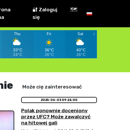
rona
🔐 Zaloguj
🗺️
na
się
Thu
Fri
Sat
33°C
36°C
40°C
24°C
26°C
26°C
nie
Może cię zainteresować
2025-06-03 09:24:00
Polak ponownie doceniony
przez UFC? Może zawalczyć
na hitowej gali