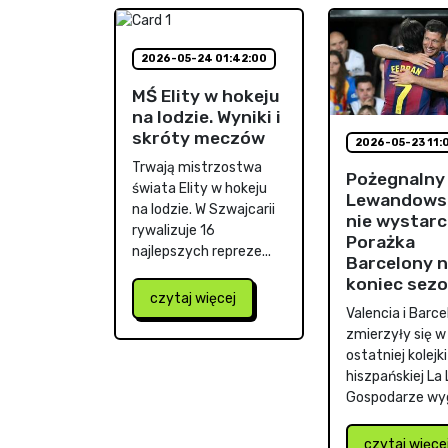
2026-05-24 01:42:00
MŚ Elity w hokeju
na lodzie. Wyniki i
skróty meczów
2026-05-23 11:
Trwają mistrzostwa
Pożegnalny 
świata Elity w hokeju
Lewandows
na lodzie. W Szwajcarii
nie wystarc
rywalizuje 16
Porażka
najlepszych repreze...
Barcelony 
koniec sez
czytaj więcej
Valencia i Barc
zmierzyły się 
ostatniej kolejki
hiszpańskiej La 
Gospodarze wyg
czytaj więce