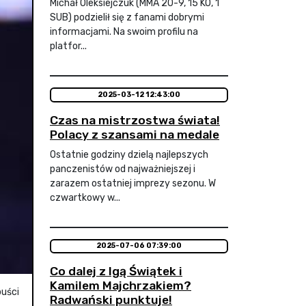
Michał Oleksiejczuk (MMA 20-9, 15 KO, 1
SUB) podzielił się z fanami dobrymi
informacjami. Na swoim profilu na
platfor...
2025-03-12 12:43:00
Czas na mistrzostwa świata!
Polacy z szansami na medale
Ostatnie godziny dzielą najlepszych
panczenistów od najważniejszej i
zarazem ostatniej imprezy sezonu. W
czwartkowy w...
2025-07-06 07:39:00
Co dalej z Igą Świątek i
Kamilem Majchrzakiem?
uści
Radwański punktuje!