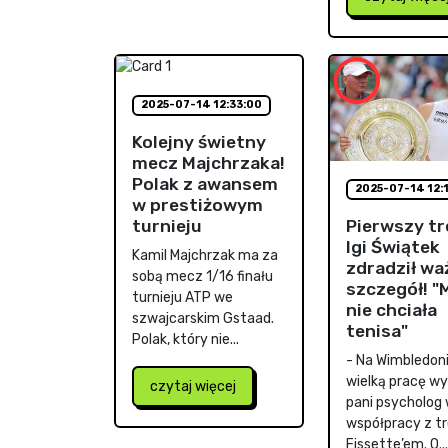
2025-07-14 12:33:00
Kolejny świetny
mecz Majchrzaka!
Polak z awansem
2025-07-14 12:
w prestiżowym
Pierwszy tr
turnieju
Igi Świątek
Kamil Majchrzak ma za
zdradził wa
sobą mecz 1/16 finału
szczegół! 
turnieju ATP we
nie chciała
szwajcarskim Gstaad.
tenisa"
Polak, który nie...
- Na Wimbledon
wielką pracę w
czytaj więcej
pani psycholog
współpracy z t
Fissette’em. O...