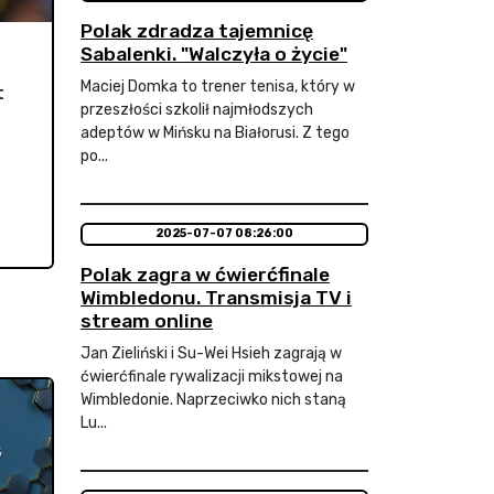
Polak zdradza tajemnicę
Sabalenki. "Walczyła o życie"
Maciej Domka to trener tenisa, który w
t
przeszłości szkolił najmłodszych
adeptów w Mińsku na Białorusi. Z tego
po...
2025-07-07 08:26:00
Polak zagra w ćwierćfinale
Wimbledonu. Transmisja TV i
stream online
Jan Zieliński i Su-Wei Hsieh zagrają w
ćwierćfinale rywalizacji mikstowej na
Wimbledonie. Naprzeciwko nich staną
Lu...