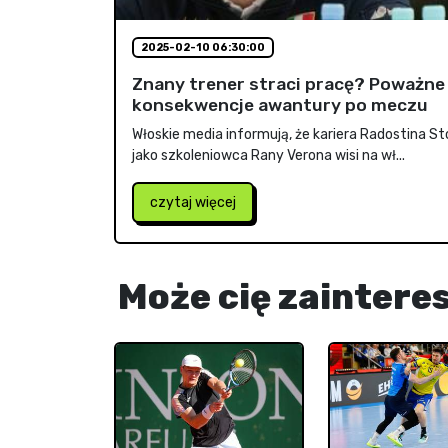
2025-02-10 06:30:00
Znany trener straci pracę? Poważne
konsekwencje awantury po meczu
Włoskie media informują, że kariera Radostina S
jako szkoleniowca Rany Verona wisi na wł...
czytaj więcej
Może cię zaintere