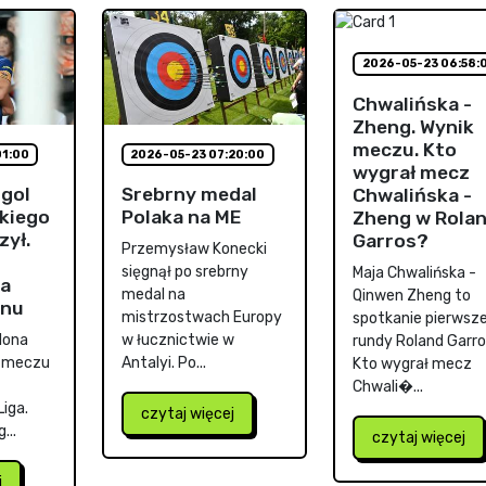
2026-05-23 06:58:
Chwalińska -
Zheng. Wynik
meczu. Kto
01:00
2026-05-23 07:20:00
wygrał mecz
gol
Srebrny medal
Chwalińska -
kiego
Polaka na ME
Zheng w Rola
zył.
Garros?
Przemysław Konecki
sięgnął po srebrny
Maja Chwalińska -
na
medal na
Qinwen Zheng to
onu
mistrzostwach Europy
spotkanie pierwsze
elona
w łucznictwie w
rundy Roland Garro
w meczu
Antalyi. Po...
Kto wygrał mecz
Chwali�...
Liga.
czytaj więcej
...
czytaj więcej
j