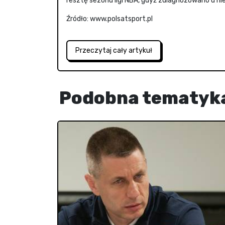
resztę sezonu ligi NBA, gdyż zdiagnozowano u ni
Źródło: www.polsatsport.pl
Przeczytaj cały artykuł
Podobna tematyk