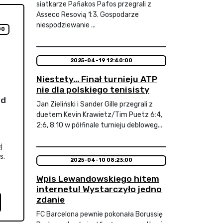
siatkarze Pafiakos Pafos przegrali z
Asseco Resovią 1:3. Gospodarze
niespodziewanie ...
00
2025-04-19 12:40:00
Niestety... Finał turnieju ATP
nie dla polskiego tenisisty
nd
Jan Zieliński i Sander Gille przegrali z
duetem Kevin Krawietz/Tim Puetz 6:4,
2:6, 8:10 w półfinale turnieju debloweg...
j
s.
2025-04-10 08:23:00
Wpis Lewandowskiego hitem
internetu! Wystarczyło jedno
zdanie
FC Barcelona pewnie pokonała Borussię