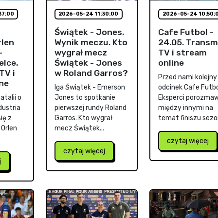
37:00
2026-05-24 11:30:00
2026-05-24 10:50:
Świątek - Jones.
Cafe Futbol -
rlen
Wynik meczu. Kto
24.05. Transm
-
wygrał mecz
TV i stream
elce.
Świątek - Jones
online
TV i
w Roland Garros?
Przed nami kolejny
ne
Iga Świątek - Emerson
odcinek Cafe Futbo
talii o
Jones to spotkanie
Eksperci porozmaw
dustria
pierwszej rundy Roland
między innymi na
ię z
Garros. Kto wygrał
temat finiszu sezon
 Orlen
mecz Świątek...
czytaj więcej
czytaj więcej
j