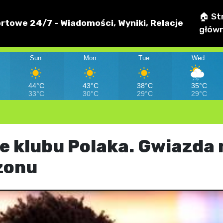
🏠 St
rtowe 24/7 - Wiadomości, Wyniki, Relacje
głów
Sun
Mon
Tue
Wed
44°C
43°C
38°C
35°C
33°C
30°C
29°C
29°C
e klubu Polaka. Gwiazda 
zonu