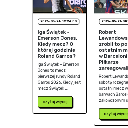
2026-05-24 09:24:00
2026-05-24 08:
Iga Świątek -
Robert
Emerson Jones.
Lewandows
Kiedy mecz? O
zrobił to po
której godzinie
ostatnim m
Roland Garros?
w Barceloni
Piłkarze
Iga Świątek - Emerson
zareagowal
Jones to mecz
pierwszej rundy Roland
Robert Lewand
Garros 2026. Kiedy jest
sobotę rozegrał
mecz Świątek ...
ostatni mecz w
barwach Barcel
zakończonym sp
czytaj więcej
czytaj więce