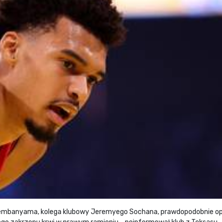
 Wembanyama, kolega klubowy Jeremyego Sochana, prawdopodobnie op