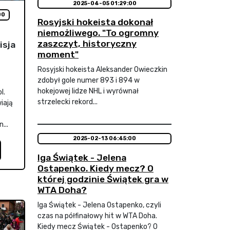
2025-04-05 01:29:00
00
Rosyjski hokeista dokonał
niemożliwego. "To ogromny
zaszczyt, historyczny
isja
moment"
Rosyjski hokeista Aleksander Owieczkin
zdobył gole numer 893 i 894 w
hokejowej lidze NHL i wyrównał
l.
strzelecki rekord...
iają
...
2025-02-13 06:45:00
Iga Świątek - Jelena
Ostapenko. Kiedy mecz? O
której godzinie Świątek gra w
WTA Doha?
Iga Świątek - Jelena Ostapenko, czyli
czas na półfinałowy hit w WTA Doha.
Kiedy mecz Świątek - Ostapenko? O