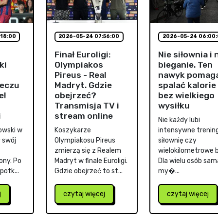
18:00
2026-05-24 07:56:00
2026-05-24 06:00
Finał Euroligi:
Nie siłownia i 
ki
Olympiakos
bieganie. Ten
Pireus - Real
nawyk pomag
eczu
Madryt. Gdzie
spalać kalorie
e!
obejrzeć?
bez wielkiego
Transmisja TV i
wysiłku
i
stream online
Nie każdy lubi
owski w
Koszykarze
intensywne trening
 swój
Olympiakosu Pireus
siłownię czy
zmierzą się z Realem
wielokilometrowe b
ony. Po
Madryt w finale Euroligi.
Dla wielu osób sam
otk...
Gdzie obejrzeć to st...
my�...
j
czytaj więcej
czytaj więcej