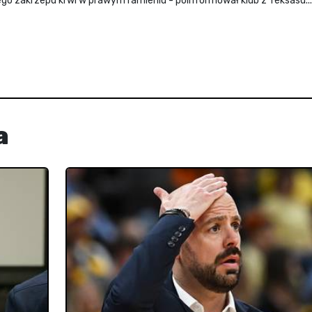
ego zakrzepu krwi w prawym ramieniu - poinformował klub z Teksasu...
a