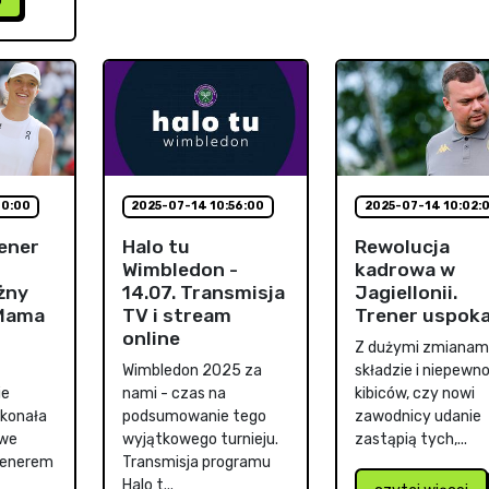
10:00
2025-07-14 10:56:00
2025-07-14 10:02:
ener
Halo tu
Rewolucja
Wimbledon -
kadrowa w
żny
14.07. Transmisja
Jagiellonii.
"Mama
TV i stream
Trener uspoka
online
Z dużymi zmianam
Wimbledon 2025 za
składzie i niepewn
ie
nami - czas na
kibiców, czy nowi
ykonała
podsumowanie tego
zawodnicy udanie
 we
wyjątkowego turnieju.
zastąpią tych,...
renerem
Transmisja programu
Halo t...