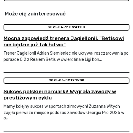
Może cię zainteresować
2025-04-11 08:41:00
Mocna zapowiedź trenera Jagiellonii. "Betisowi
nie będzie już tak łatwo"
Trener Jagiellonii Adrian Siemieniec nie ukrywał rozczarowania po
porażce 0:2 z Realem Betis w ćwierćfinale Ligi Kon...
2025-03-02 12:15:00
Sukces polskiej narciarki! Wygrała zawody w
prestiżowym cyklu
Mamy kolejny sukces w sportach zimowych! Zuzanna Witych
zajęła pierwsze miejsce podczas zawodów Georgia Pro 2025 w
Gr...