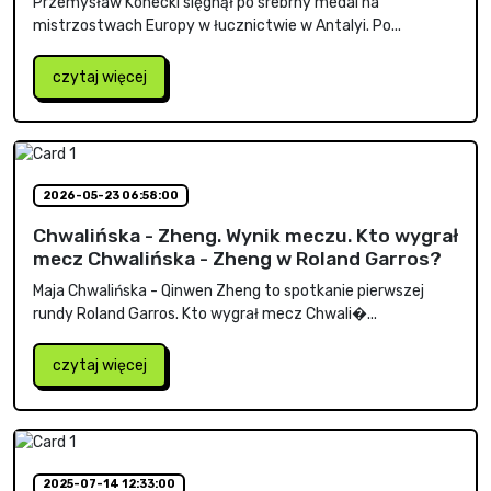
Przemysław Konecki sięgnął po srebrny medal na
mistrzostwach Europy w łucznictwie w Antalyi. Po...
czytaj więcej
2026-05-23 06:58:00
Chwalińska - Zheng. Wynik meczu. Kto wygrał
mecz Chwalińska - Zheng w Roland Garros?
Maja Chwalińska - Qinwen Zheng to spotkanie pierwszej
rundy Roland Garros. Kto wygrał mecz Chwali�...
czytaj więcej
2025-07-14 12:33:00