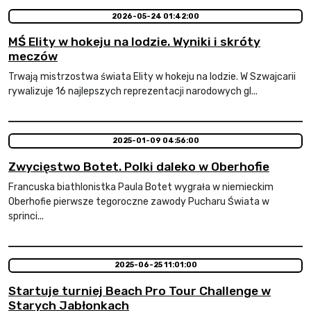
2026-05-24 01:42:00
MŚ Elity w hokeju na lodzie. Wyniki i skróty
meczów
Trwają mistrzostwa świata Elity w hokeju na lodzie. W Szwajcarii
rywalizuje 16 najlepszych reprezentacji narodowych gl...
2025-01-09 04:56:00
Zwycięstwo Botet. Polki daleko w Oberhofie
Francuska biathlonistka Paula Botet wygrała w niemieckim
Oberhofie pierwsze tegoroczne zawody Pucharu Świata w
sprinci...
2025-06-25 11:01:00
Startuje turniej Beach Pro Tour Challenge w
Starych Jabłonkach