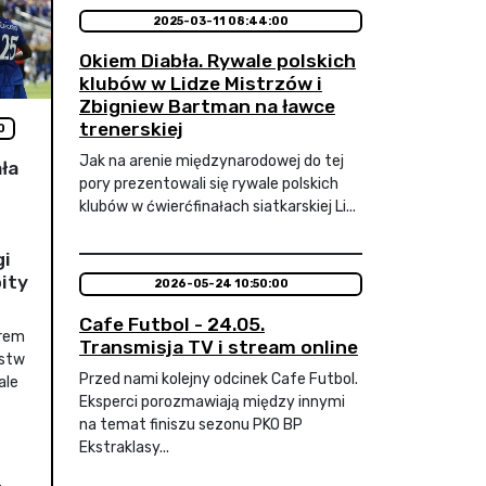
2025-03-11 08:44:00
Okiem Diabła. Rywale polskich
klubów w Lidze Mistrzów i
Zbigniew Bartman na ławce
trenerskiej
0
Jak na arenie międzynarodowej do tej
ła
pory prezentowali się rywale polskich
klubów w ćwierćfinałach siatkarskiej Li...
gi
ity
2026-05-24 10:50:00
Cafe Futbol - 24.05.
orem
Transmisja TV i stream online
ostw
Przed nami kolejny odcinek Cafe Futbol.
ale
Eksperci porozmawiają między innymi
na temat finiszu sezonu PKO BP
Ekstraklasy...