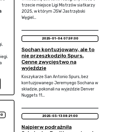
trzecie miejsce Ligi Mistrzów siatkarzy
a
2025, w którym JSW Jastrzębski
Węgiel...
2025-01-04 07:59:00
i,
Sochan kontuzjowany, ale to
nie przeszkodziło Spurs.
iegi.
Cenne zwycięstwo na
a
wyjeździe
Koszykarze San Antonio Spurs, bez
kontuzjowanego Jeremyego Sochana w
składzie, pokonali na wyjeździe Denver
Nuggets 11...
00
2025-03-13 08:21:00
Najpierw podrażniła