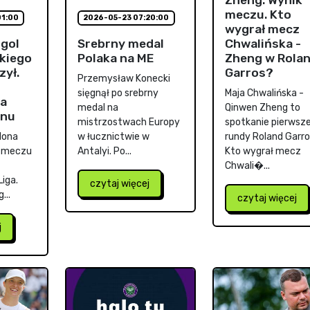
meczu. Kto
01:00
2026-05-23 07:20:00
wygrał mecz
gol
Srebrny medal
Chwalińska -
kiego
Polaka na ME
Zheng w Rola
zył.
Garros?
Przemysław Konecki
sięgnął po srebrny
Maja Chwalińska -
na
medal na
Qinwen Zheng to
onu
mistrzostwach Europy
spotkanie pierwsze
elona
w łucznictwie w
rundy Roland Garro
w meczu
Antalyi. Po...
Kto wygrał mecz
Chwali�...
Liga.
czytaj więcej
...
czytaj więcej
j