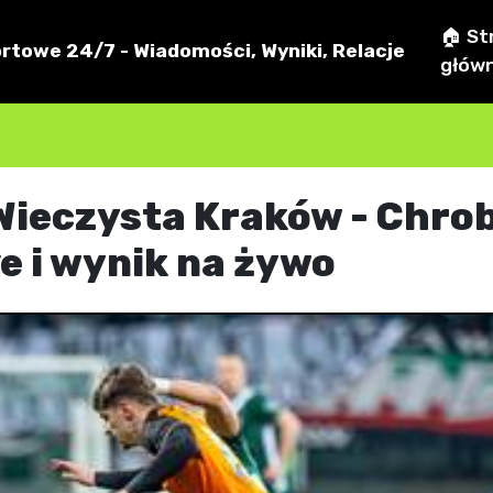
🏠 St
rtowe 24/7 - Wiadomości, Wyniki, Relacje
głów
S Wieczysta Kraków - Chro
ve i wynik na żywo