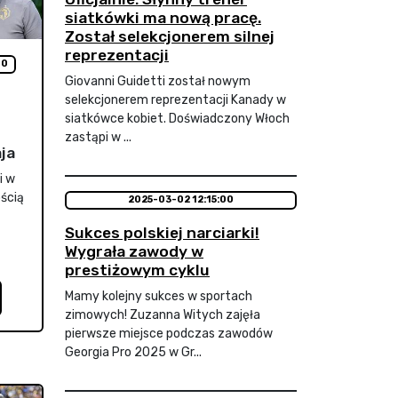
siatkówki ma nową pracę.
Został selekcjonerem silnej
reprezentacji
00
Giovanni Guidetti został nowym
selekcjonerem reprezentacji Kanady w
siatkówce kobiet. Doświadczony Włoch
zastąpi w ...
ja
i w
ością
2025-03-02 12:15:00
Sukces polskiej narciarki!
Wygrała zawody w
prestiżowym cyklu
Mamy kolejny sukces w sportach
zimowych! Zuzanna Witych zajęła
pierwsze miejsce podczas zawodów
Georgia Pro 2025 w Gr...