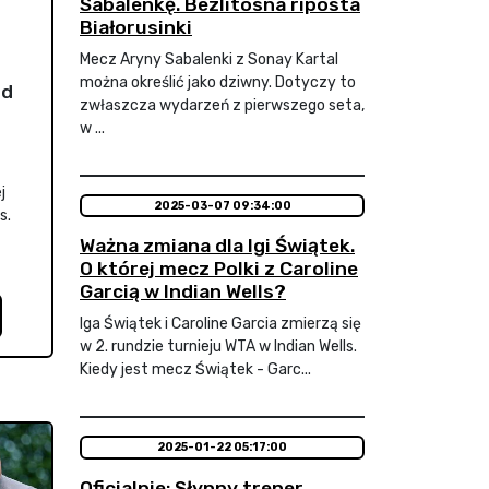
Sabalenkę. Bezlitosna riposta
Białorusinki
Mecz Aryny Sabalenki z Sonay Kartal
można określić jako dziwny. Dotyczy to
nd
zwłaszcza wydarzeń z pierwszego seta,
w ...
j
2025-03-07 09:34:00
s.
Ważna zmiana dla Igi Świątek.
O której mecz Polki z Caroline
Garcią w Indian Wells?
Iga Świątek i Caroline Garcia zmierzą się
w 2. rundzie turnieju WTA w Indian Wells.
Kiedy jest mecz Świątek - Garc...
2025-01-22 05:17:00
Oficjalnie: Słynny trener