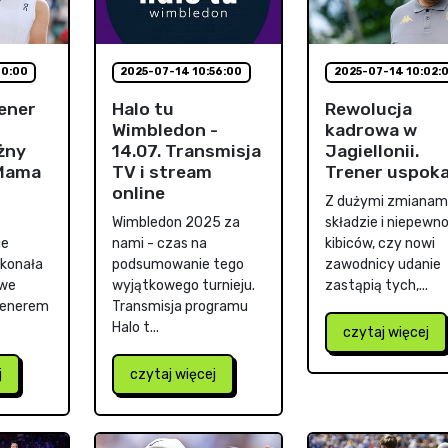
10:00
2025-07-14 10:56:00
2025-07-14 10:02:
ener
Halo tu
Rewolucja
Wimbledon -
kadrowa w
żny
14.07. Transmisja
Jagiellonii.
"Mama
TV i stream
Trener uspoka
online
Z dużymi zmianam
Wimbledon 2025 za
składzie i niepewn
ie
nami - czas na
kibiców, czy nowi
ykonała
podsumowanie tego
zawodnicy udanie
 we
wyjątkowego turnieju.
zastąpią tych,...
renerem
Transmisja programu
Halo t...
czytaj więcej
j
czytaj więcej