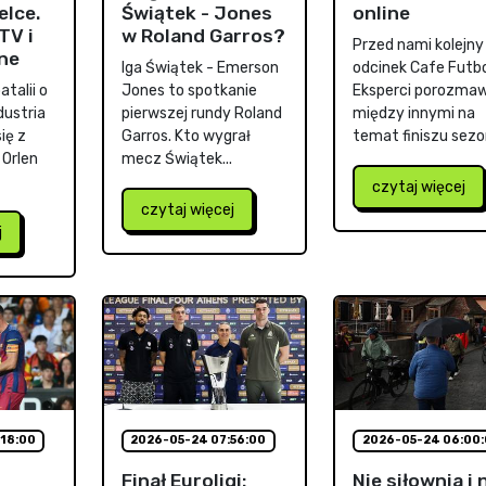
elce.
Świątek - Jones
online
TV i
w Roland Garros?
Przed nami kolejny
ne
Iga Świątek - Emerson
odcinek Cafe Futbo
talii o
Jones to spotkanie
Eksperci porozmaw
dustria
pierwszej rundy Roland
między innymi na
ię z
Garros. Kto wygrał
temat finiszu sezon
 Orlen
mecz Świątek...
czytaj więcej
czytaj więcej
j
18:00
2026-05-24 07:56:00
2026-05-24 06:00
Finał Euroligi:
Nie siłownia i 