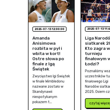
2025-07-13 11:
2025-07-13 12:00:00
Liga Narod
Amanda
siatkarek 2
Anisimowa
Kto zagra w
rozbita w pył i
turnieju
wbita w kort!
finałowym 
Ostre słowa po
Łodzi?
finale z Igą
Świątek
Poznaliśmy wsz
uczestników tur
Zwycięstwo Igi Świątek
finałowego Ligi
w finale Wimbledonu
Narodów siatka
nazwane zostało w
2025. Osiem czo
Skandynawii
niespotykanym
pokazem t...
czytaj więce