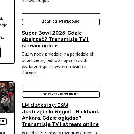
notowanego...
l.
2025-02-03 03:00:00
iają
Super Bowl 2025. Gdzie
...
obejrzeć? Transmisja TV i
stream online
Już w nocy z niedzieli na poniedziałek
odbędzie się jedno z największych
wydarzeń sportowych na świecie.
Philadel...
2025-05-18 12:05:00
LM siatkarzy: JSW
Jastrzębski Węgiel - Halkbank
Ankara. Gdzie oglądać?
:00
Transmisja TV i stream online
nie
W niedzielę zostanie rozegrany mecz o