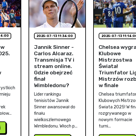
44:00
2025-07-13 11:34:00
2025-07-13 11:14:0
ów
Jannik Sinner -
Chelsea wygra
025.
Carlos Alcaraz.
Klubowe
Transmisja TV i
Mistrzostwa
stream online.
Świata!
w
Gdzie obejrzeć
Triumfator Li
finał
Mistrzów rozb
Wimbledonu?
w finale
ystkich
nieju
Lider rankingu
Chelsea triumfat
tenisistów Jannik
Klubowych Mistrz
rek
Sinner awansował do
Świata 2025! W fin
łow...
finału
rozgrywanego w
wielkoszlemowego
nowym formacie
Wimbledonu. Włoch p...
turni...
j