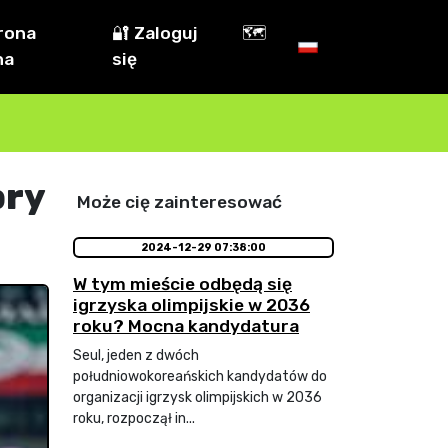
rona
🔐 Zaloguj
🗺️
na
się
bry
Może cię zainteresować
2024-12-29 07:38:00
W tym mieście odbędą się
igrzyska olimpijskie w 2036
roku? Mocna kandydatura
Seul, jeden z dwóch
południowokoreańskich kandydatów do
organizacji igrzysk olimpijskich w 2036
roku, rozpoczął in...