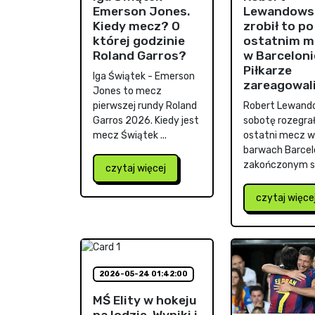
Emerson Jones.
Lewandows
Kiedy mecz? O
zrobił to po
której godzinie
ostatnim m
Roland Garros?
w Barceloni
Piłkarze
Iga Świątek - Emerson
zareagowal
Jones to mecz
pierwszej rundy Roland
Robert Lewand
Garros 2026. Kiedy jest
sobotę rozegrał
mecz Świątek ...
ostatni mecz w
barwach Barcel
zakończonym sp
czytaj więcej
czytaj więce
2026-05-24 01:42:00
MŚ Elity w hokeju
na lodzie. Wyniki i