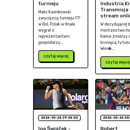
turnieju
Industria Ki
Transmisja 
Maks Kaśnikowski
stream onli
zwycięzcą turnieju ITF
w Bol. Polak w finale
W decydującej ba
wygrał z
mistrzostwo In
reprezentantem
Kielce zmierzy s
gospodarzy...
broniącą tytułu
Wisł�...
czytaj więcej
czytaj więce
2026-05-24 09:24:00
2026-05-24 08:
Iga Świątek -
Robert