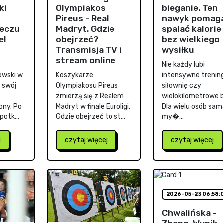
ki
Olympiakos
bieganie. Ten
Pireus - Real
nawyk pomag
eczu
Madryt. Gdzie
spalać kalorie
e!
obejrzeć?
bez wielkiego
Transmisja TV i
wysiłku
i
stream online
Nie każdy lubi
owski w
Koszykarze
intensywne trening
 swój
Olympiakosu Pireus
siłownię czy
zmierzą się z Realem
wielokilometrowe b
ony. Po
Madryt w finale Euroligi.
Dla wielu osób sam
otk...
Gdzie obejrzeć to st...
my�...
j
czytaj więcej
czytaj więcej
2026-05-23 06:58:
Chwalińska -
Zheng. Wynik