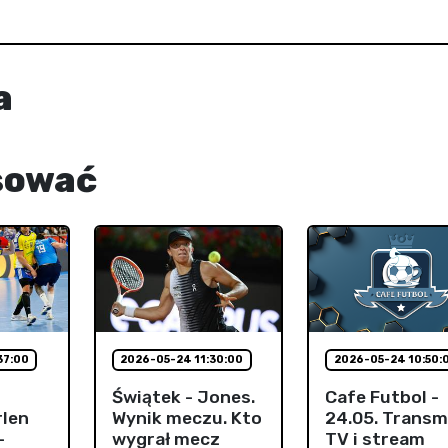
a
sować
37:00
2026-05-24 11:30:00
2026-05-24 10:50:
Świątek - Jones.
Cafe Futbol -
rlen
Wynik meczu. Kto
24.05. Transm
-
wygrał mecz
TV i stream