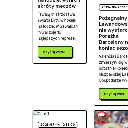
skróty meczów
2026-05-23 11:
Trwają mistrzostwa
Pożegnalny 
świata Elity w hokeju
Lewandows
na lodzie. W Szwajcarii
nie wystarc
rywalizuje 16
Porażka
najlepszych repreze...
Barcelony 
koniec sez
czytaj więcej
Valencia i Barc
zmierzyły się 
ostatniej kolejki
hiszpańskiej La 
Gospodarze wyg
czytaj więce
2025-07-14 12:33:00