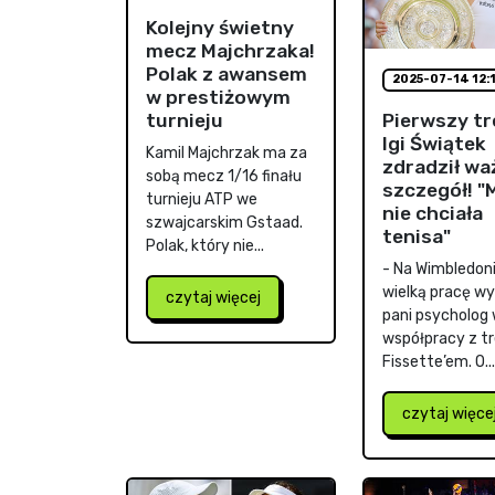
Kolejny świetny
mecz Majchrzaka!
Polak z awansem
2025-07-14 12:
w prestiżowym
Pierwszy tr
turnieju
Igi Świątek
Kamil Majchrzak ma za
zdradził wa
sobą mecz 1/16 finału
szczegół! 
turnieju ATP we
nie chciała
szwajcarskim Gstaad.
tenisa"
Polak, który nie...
- Na Wimbledon
wielką pracę w
czytaj więcej
pani psycholog
współpracy z t
Fissette’em. O...
czytaj więce