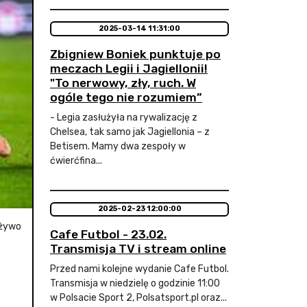
2025-03-14 11:31:00
Zbigniew Boniek punktuje po
meczach Legii i Jagiellonii!
"To nerwowy, zły, ruch. W
ogóle tego nie rozumiem”
- Legia zasłużyła na rywalizację z
Chelsea, tak samo jak Jagiellonia – z
Betisem. Mamy dwa zespoły w
ćwierćfina...
2025-02-23 12:00:00
 żywo
Cafe Futbol - 23.02.
Transmisja TV i stream online
Przed nami kolejne wydanie Cafe Futbol.
Transmisja w niedzielę o godzinie 11:00
w Polsacie Sport 2, Polsatsport.pl oraz...