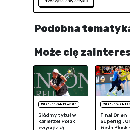
Przeczytaj cały artykuł
Podobna tematyk
Może cię zaintere
2026-05-24 11:45:00
2026-05-24 11:
Siódmy tytuł w
Finał Orlen
karierze! Polak
Superligi. O
zwycięzcą
Wisła Płock 