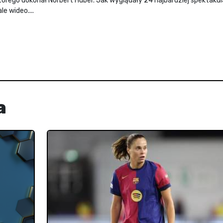
 którego dokonał Norbert Huber. Jak wyglądały 24 najbardziej spektaku
e wideo....
a