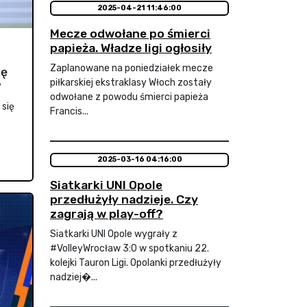
2025-04-21 11:46:00
Mecze odwołane po śmierci
papieża. Władze ligi ogłosiły
Zaplanowane na poniedziałek mecze
ię
piłkarskiej ekstraklasy Włoch zostały
?
odwołane z powodu śmierci papieża
 się
Francis...
2025-03-16 04:16:00
Siatkarki UNI Opole
przedłużyły nadzieje. Czy
zagrają w play-off?
Siatkarki UNI Opole wygrały z
#VolleyWrocław 3:0 w spotkaniu 22.
kolejki Tauron Ligi. Opolanki przedłużyły
nadziej�...