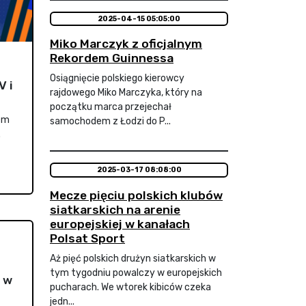
2025-04-15 05:05:00
Miko Marczyk z oficjalnym
Rekordem Guinnessa
Osiągnięcie polskiego kierowcy
V i
rajdowego Miko Marczyka, który na
początku marca przejechał
zem
samochodem z Łodzi do P...
.
2025-03-17 08:08:00
Mecze pięciu polskich klubów
siatkarskich na arenie
europejskiej w kanałach
Polsat Sport
Aż pięć polskich drużyn siatkarskich w
tym tygodniu powalczy w europejskich
 w
pucharach. We wtorek kibiców czeka
jedn...