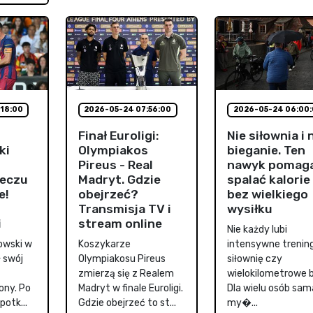
18:00
2026-05-24 07:56:00
2026-05-24 06:00
Finał Euroligi:
Nie siłownia i 
ki
Olympiakos
bieganie. Ten
Pireus - Real
nawyk pomag
eczu
Madryt. Gdzie
spalać kalorie
e!
obejrzeć?
bez wielkiego
Transmisja TV i
wysiłku
i
stream online
Nie każdy lubi
owski w
Koszykarze
intensywne trening
 swój
Olympiakosu Pireus
siłownię czy
zmierzą się z Realem
wielokilometrowe b
ony. Po
Madryt w finale Euroligi.
Dla wielu osób sam
otk...
Gdzie obejrzeć to st...
my�...