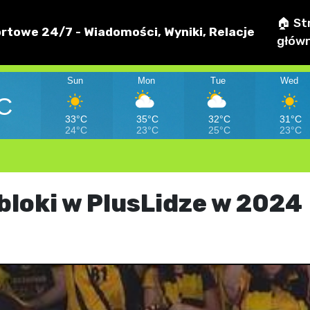
🏠 St
rtowe 24/7 - Wiadomości, Wyniki, Relacje
głów
Sun
Mon
Tue
Wed
C
33°C
35°C
32°C
31°C
24°C
23°C
25°C
23°C
bloki w PlusLidze w 2024