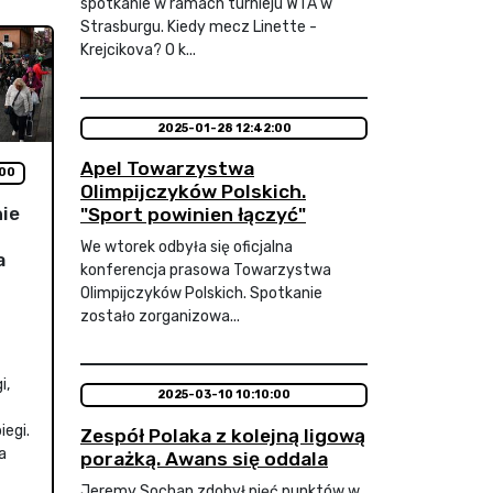
spotkanie w ramach turnieju WTA w
Strasburgu. Kiedy mecz Linette -
Krejcikova? O k...
2025-01-28 12:42:00
Apel Towarzystwa
:00
Olimpijczyków Polskich.
nie
"Sport powinien łączyć"
We wtorek odbyła się oficjalna
a
konferencja prasowa Towarzystwa
Olimpijczyków Polskich. Spotkanie
zostało zorganizowa...
i,
2025-03-10 10:10:00
iegi.
Zespół Polaka z kolejną ligową
a
porażką. Awans się oddala
Jeremy Sochan zdobył pięć punktów w