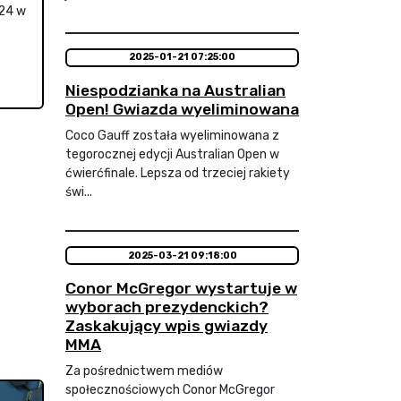
24 w
2025-01-21 07:25:00
Niespodzianka na Australian
Open! Gwiazda wyeliminowana
Coco Gauff została wyeliminowana z
tegorocznej edycji Australian Open w
ćwierćfinale. Lepsza od trzeciej rakiety
świ...
2025-03-21 09:18:00
Conor McGregor wystartuje w
wyborach prezydenckich?
Zaskakujący wpis gwiazdy
MMA
Za pośrednictwem mediów
społecznościowych Conor McGregor