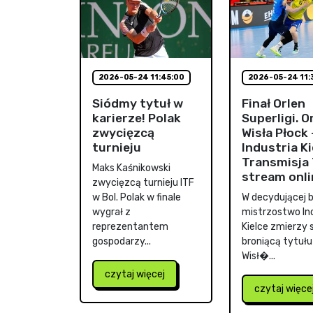
2026-05-24 11:45:00
2026-05-24 11:
Siódmy tytuł w
Finał Orlen
karierze! Polak
Superligi. O
zwycięzcą
Wisła Płock 
turnieju
Industria Ki
Transmisja 
Maks Kaśnikowski
stream onli
zwycięzcą turnieju ITF
w Bol. Polak w finale
W decydującej ba
wygrał z
mistrzostwo In
reprezentantem
Kielce zmierzy s
gospodarzy...
broniącą tytułu
Wisł�...
czytaj więcej
czytaj więce