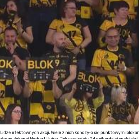
idze efektownych akcji. Wiele z nich kończyło się punktowymi blokam