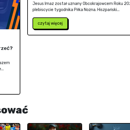
Jesus Imaz został uznany Obcokrajowcem Roku 20
plebiscycie tygodnika Piłka Nożna. Hiszpański...
czytaj więcej
jrzeć?
 razem
..
sować