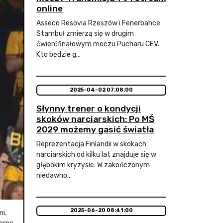
online
Asseco Resovia Rzeszów i Fenerbahce
Stambuł zmierzą się w drugim
ćwierćfinałowym meczu Pucharu CEV.
Kto będzie g...
2025-04-02 07:08:00
Słynny trener o kondycji
skoków narciarskich: Po MŚ
2029 możemy gasić światła
Reprezentacja Finlandii w skokach
narciarskich od kilku lat znajduje się w
głębokim kryzysie. W zakończonym
niedawno...
2025-06-20 08:41:00
i.