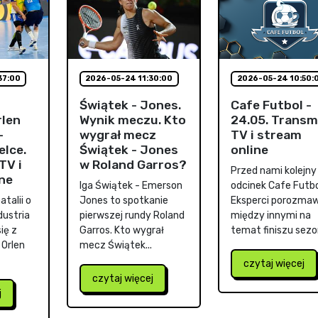
37:00
2026-05-24 11:30:00
2026-05-24 10:50:
Świątek - Jones.
Cafe Futbol -
rlen
Wynik meczu. Kto
24.05. Transm
-
wygrał mecz
TV i stream
elce.
Świątek - Jones
online
TV i
w Roland Garros?
Przed nami kolejny
ne
Iga Świątek - Emerson
odcinek Cafe Futbo
talii o
Jones to spotkanie
Eksperci porozmaw
dustria
pierwszej rundy Roland
między innymi na
ię z
Garros. Kto wygrał
temat finiszu sezon
 Orlen
mecz Świątek...
czytaj więcej
czytaj więcej
j