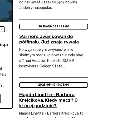
ogłosił światu zaskakującą nowinę.
Jeden z najpopular...
2025-05-05 11:22:00
00
Warriors awansowali do
półfinału. Już znają rywala
isja
Po wyjazdowym zwycięstwie w
siódmym meczu pierwszej rundy play
off nad Houston Rockets 103:89
koszykarze Golden State ...
l.
iają
2025-05-17 10:05:00
...
Magda Linette - Barbora
Krejcikova. Kiedy mecz? O
której godzinie?
Magda Linette - Barbora Krejcikova to