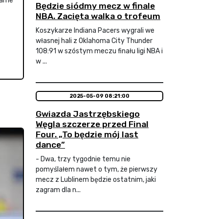
larne
Będzie siódmy mecz w finale
NBA. Zacięta walka o trofeum
Koszykarze Indiana Pacers wygrali we
własnej hali z Oklahoma City Thunder
108:91 w szóstym meczu finału ligi NBA i
w ...
2025-05-09 08:21:00
Gwiazda Jastrzębskiego
Węgla szczerze przed Final
Four. „To będzie mój last
dance”
- Dwa, trzy tygodnie temu nie
pomyślałem nawet o tym, że pierwszy
mecz z Lublinem będzie ostatnim, jaki
zagram dla n...