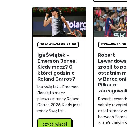
2026-05-24 09:24:00
2026-05-24 08:
Iga Świątek -
Robert
Emerson Jones.
Lewandows
Kiedy mecz? O
zrobił to po
której godzinie
ostatnim m
Roland Garros?
w Barceloni
Piłkarze
Iga Świątek - Emerson
zareagowal
Jones to mecz
pierwszej rundy Roland
Robert Lewand
Garros 2026. Kiedy jest
sobotę rozegrał
mecz Świątek ...
ostatni mecz w
barwach Barcel
zakończonym sp
czytaj więcej