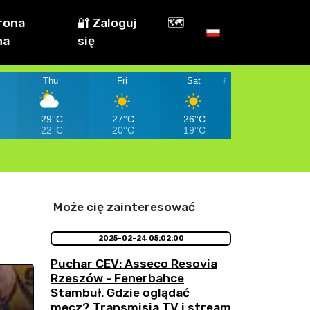
rona
🔐 Zaloguj
🗺️
na
się
Thu
Fri
Sat
29°C
27°C
26°C
22°C
20°C
19°C
Może cię zainteresować
2025-02-24 05:02:00
Puchar CEV: Asseco Resovia
Rzeszów - Fenerbahce
Stambuł. Gdzie oglądać
mecz? Transmisja TV i stream