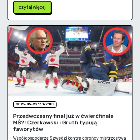
czytaj więcej
2025-05-22 11:49:00
Przedwczesny finał już w ćwierćfinale
MŚ?! Czerkawski i Gruth typują
faworytów
Współgospodarze Szwedzi kontra obrońcy mistrzostwa